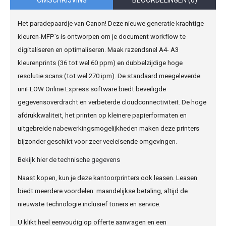
OMSCHRIJVING
BEOORDELINGEN (0)
Het paradepaardje van Canon! Deze nieuwe generatie krachtige
kleuren-MFP’s is ontworpen om je document workflow te
digitaliseren en optimaliseren. Maak razendsnel A4- A3
kleurenprints (36 tot wel 60 ppm) en dubbelzijdige hoge
resolutie scans (tot wel 270 ipm). De standaard meegeleverde
uniFLOW Online Express software biedt beveiligde
gegevensoverdracht en verbeterde cloudconnectiviteit. De hoge
afdrukkwaliteit, het printen op kleinere papierformaten en
uitgebreide nabewerkingsmogelijkheden maken deze printers
bijzonder geschikt voor zeer veeleisende omgevingen.
Bekijk hier de technische gegevens
Naast kopen, kun je deze kantoorprinters ook leasen. Leasen
biedt meerdere voordelen: maandelijkse betaling, altijd de
nieuwste technologie inclusief toners en service.
U klikt heel eenvoudig op offerte aanvragen en een