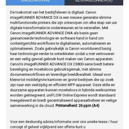
OMSCHRIJVING
BEOORDELINGEN (0)
De toekomst van het bedrijfsleven is digitaal. Canon
imageRUNNER ADVANCE DX is een nieuwe generatie slimme
multifunctionele printers die zijn ontworpen om elke stap van uw
digitale transformatie te ondersteunen en te versnellen. Met
Canon imageRUNNER ADVANCE DNA als basis gaan
geavanceerde technologie en software hand in hand om
contentgerichte workflows te digitaliseren, automatiseren en
optimaliseren. Zoals gebruikelijk is Canon voortdurend bezig
haar technologie verder te ontwikkelen zodat u met vertrouwen
en een veilig gevoel gebruik kunt maken van Canon-apparaten.
Canon’s imageRUNNER ADVANCE DX C3800-serie biedt betere
beveiliging en moeiteloos gebruiksgemak, met slimme
documentworkflows en levendige beeldkwaliteit. Ideaal voor
kleine tot middelgrote kantoren en grote bedrijven die op zoek
zijn naar een veelzijdig en efficiënt MFP-apparaat. Deze stille en
duurzame apparaten kunnen moeiteloos in hybride werkruimtes
worden geïntegreerd. uniFLOW Online Express wordt standaard
meegeleverd en biedt gecentraliseerd apparaatbeheer en veilige
samenwerking in de cloud.
Printsnelheid: 26 ppm (A4)
Voor een deskundig advies/informatie over ons unieke lease / huur
concept of geheel vrijblijvend een offerte kunt u