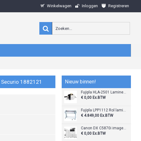
Winkelwagen
Inloggen
Registreren
r Securio 1882121
Nieuw binnen!
Fujipla HLA-2501 Lamineermachine
€ 0,00
Ex.BTW
Fujipla LPP1112 Rol laminator
€ 4.849,00
Ex.BTW
Canon DX C5870i imageRunner Advance
€ 0,00
Ex.BTW