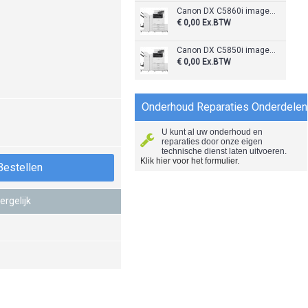
Canon DX C5860i imageRunner Advance
€ 0,00
Ex.BTW
Canon DX C5850i imageRunner Advance
€ 0,00
Ex.BTW
Onderhoud Reparaties Onderdelen
U kunt al uw onderhoud en
reparaties door onze eigen
technische dienst laten uitvoeren.
Klik hier voor het formulier.
Bestellen
ergelijk