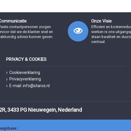
Communicatie
Onze Visie
Vaste contactpersonen zorgen
Efficiënt en kostenred
ervoor dat we de klanten snel en
werken is ons uitgangsp
vakkundig advies kunnen geven.
staan kwaliteit en duu
centraal.
PRIVACY & COOKIES
Cookieverklaring
Privacyverklaring
E-mail: info@staros.nl
2R, 3433 PG Nieuwegein, Nederland
signbase
::