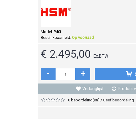
Model:
P40i
Beschikbaarheid:
Op voorraad
€ 2.495,00
Ex.BTW
-
+
Verlanglijst
Product v
0 beoordeling(en)
Geef beoordeling
/