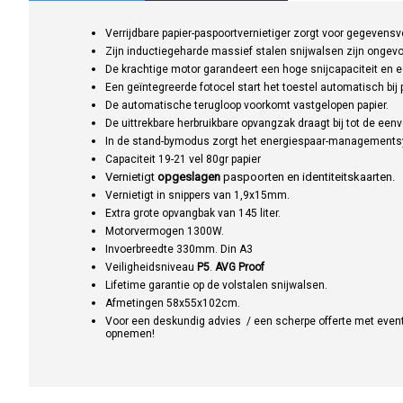
Verrijdbare papier-paspoortvernietiger zorgt voor gegevensve
Zijn inductiegeharde massief stalen snijwalsen zijn ongevoel
De krachtige motor garandeert een hoge snijcapaciteit en ee
Een geïntegreerde fotocel start het toestel automatisch bij
De automatische terugloop voorkomt vastgelopen papier.
De uittrekbare herbruikbare opvangzak draagt bij tot de eenv
In de stand-bymodus zorgt het energiespaar-managementsy
Capaciteit 19-21 vel 80gr papier
Vernietigt
opgeslagen
paspoorten en identiteitskaarten.
Vernietigt in snippers van 1,9x15mm.
Extra grote opvangbak van 145 liter.
Motorvermogen 1300W.
Invoerbreedte 330mm. Din A3
Veiligheidsniveau
P5
.
AVG Proof
Lifetime garantie op de volstalen snijwalsen.
Afmetingen 58x55x102cm.
Voor een deskundig advies / een scherpe offerte met event
opnemen!