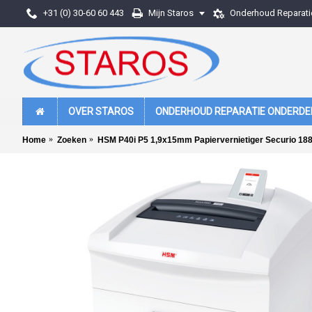
+31 (0) 30-60 60 443
Mijn Staros
Onderhoud Reparati
OVER STAROS
ONDERHOUD REPARATIE ONDERDE
Home
Zoeken
HSM P40i P5 1,9x15mm Papiervernietiger Securio 18