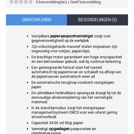
0 beoordeling(en)
Geef beoordeling
/
OMSCHRIJVING
BEOORDELINGEN (0)
Verrijdbare
papier-paspoortvernietiger
zorgt voor
gegevensveiligheid op de werkplek.
Zijn inductiegeharde massief stalen snijwalsen zijn
ongevoelig voor nietjes, papierclips,
De krachtige motor garandeert een hoge snijcapaciteit
en een betrouwbaar gebruik, ook bij continue belasting.
Een geïntegreerde fotocel start het toestel
automatisch bij papierinvoer en schakelt na afloop van
de papiertoevoer automatisch weer uit.
De automatische terugloop voorkomt vastgelopen
papier.
De uittrekbare herbruikbare opvangzak draagt bij tot de
eenvoudige afvalverwijdering van het vernietigde
materiaal.
In de stand-bymodus zorgt het energiespaar-
managementsysteem EMCS voor een uiterst gering
stroomverbruik.
Capaciteit 34-36 vel 80gr papier
Vernietigt
opgeslagen
paspoorten en
identiteitskaarten.