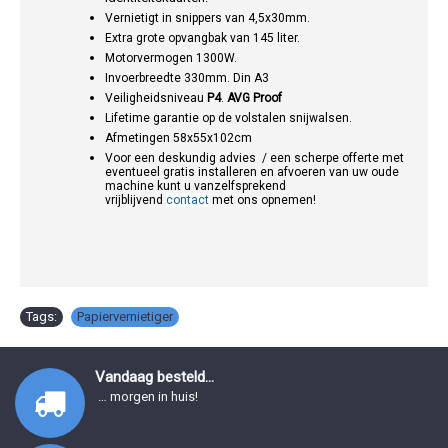
Vernietigt in snippers van 4,5x30mm.
Extra grote opvangbak van 145 liter.
Motorvermogen 1300W.
Invoerbreedte 330mm. Din A3
Veiligheidsniveau
P4
.
AVG Proof
Lifetime garantie op de volstalen snijwalsen.
Afmetingen 58x55x102cm
Voor een deskundig advies / een scherpe offerte met
eventueel gratis installeren en afvoeren van uw oude
machine kunt u vanzelfsprekend
vrijblijvend
contact
met ons opnemen!
Tags:
Papiervernietiger
Vandaag besteld...
… morgen in huis!