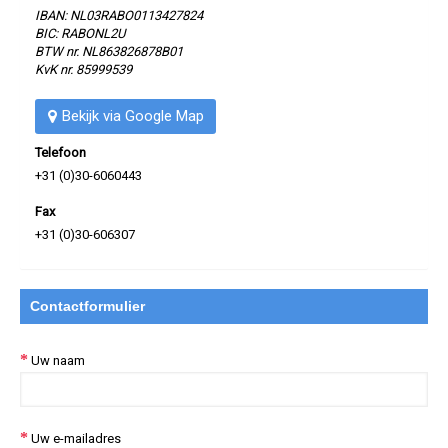
IBAN: NL03RABO0113427824
BIC: RABONL2U
BTW nr. NL863826878B01
KvK nr. 85999539
Bekijk via Google Map
Telefoon
+31 (0)30-6060443
Fax
+31 (0)30-606307
Contactformulier
Uw naam
Uw e-mailadres