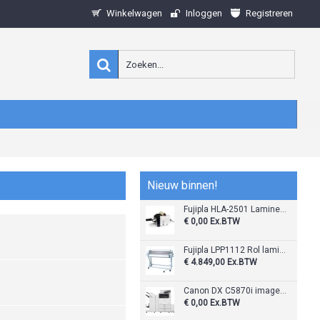
Winkelwagen
Inloggen
Registreren
Nieuw binnen!
Fujipla HLA-2501 Lamineermachine
€ 0,00
Ex.BTW
Fujipla LPP1112 Rol laminator
€ 4.849,00
Ex.BTW
Canon DX C5870i imageRunner Advance
€ 0,00
Ex.BTW