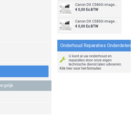
Canon DX C5860i imageRunner Advance
€ 0,00
Ex.BTW
Canon DX C5850i imageRunner Advance
€ 0,00
Ex.BTW
Onderhoud Reparaties Onderdelen
U kunt al uw onderhoud en
reparaties door onze eigen
technische dienst laten uitvoeren.
Klik hier voor het formulier.
ergelijk