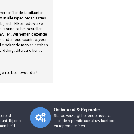
verschillende fabrikanten.
m in alle typen organisaties
bij zich. Elke medewerker
storing of het bestellen
nvullen. Wij nemen dezelfde
ks onderhoudscontract,voor
 alle bekende merken hebben
deling! Uiteraard kunt u
ragen te beantwoorden!
Onderhoud & Reparatie
ucerend
Staros verzorgt het onderhoud van
unt. Bij ons
– en de reparatie aan al uw kantoor
rzaamheid
en repromachines.