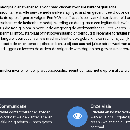
ngrijke dienstverlener is voor haar klanten voor alle kantoor,grafische
ontainers. Alle servicemedewerkers zijn getraind en gecertificeerd door de 
richte opleidingen te volgen. Een VCA-certificaat is een vanzelfsprekendheid o
schermende herkenbare bedrijfskleding en draagt men een legitimatiebewijs 
G) die nodig is om in beveiligde omgeving de werkzaamheden uit te voeren.De 
er mail info@staros.nl of het bovenstaand onderhoud & reparatie formulier i
 langere levensduur van uw machine kunt u ook gebruikmaken van ons jaarlij
r onderdelen en benodigdheden bent u bij ons aan het juiste adres want van
 liggen en leveren de orders de volgende werkdag op het gewenste adres/af
ormulier invullen en een productspecialist neemt contact met u op om al uw v
Communicatie
Onze Visie
Vaste contactpersonen zorgen
Efficiënt en kostenred
ervoor dat we de klanten snel en
werken is ons uitgangsp
vakkundig advies kunnen geven.
staan kwaliteit en duu
centraal.