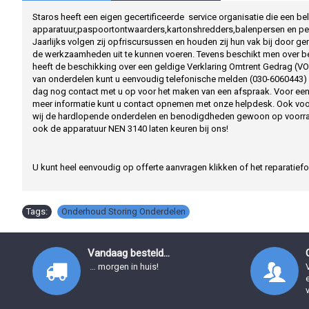
Staros heeft een eigen gecertificeerde service organisatie die een bela
apparatuur,paspoortontwaarders,kartonshredders,balenpersen en persc
Jaarlijks volgen zij opfriscursussen en houden zij hun vak bij door ge
de werkzaamheden uit te kunnen voeren. Tevens beschikt men over be
heeft de beschikking over een geldige Verklaring Omtrent Gedrag (VO
van onderdelen kunt u eenvoudig telefonische melden (030-6060443) p
dag nog contact met u op voor het maken van een afspraak. Voor een
meer informatie kunt u contact opnemen met onze helpdesk. Ook voo
wij de hardlopende onderdelen en benodigdheden gewoon op voorraad
ook de apparatuur NEN 3140 laten keuren bij ons!
U kunt heel eenvoudig op offerte aanvragen klikken of het reparatief
Tags:
Onderhoud Storing Onderdelen
Vandaag besteld...
… morgen in huis!