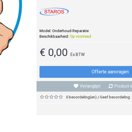
Model:
Onderhoud-Reparatie
Beschikbaarheid:
Op voorraad
€ 0,00
Ex.BTW
Offerte aanvragen
Verlanglijst
Product v
0 beoordeling(en)
Geef beoordeling
/