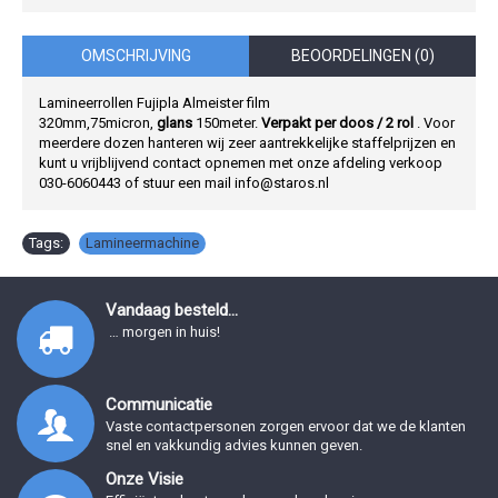
OMSCHRIJVING
BEOORDELINGEN (0)
Lamineerrollen Fujipla Almeister film
320mm,75micron,
glans
150meter.
Verpakt per doos / 2 rol
. Voor
meerdere dozen hanteren wij zeer aantrekkelijke staffelprijzen en
kunt u vrijblijvend contact opnemen met
onze afdeling verkoop
030-6060443 of stuur een mail info@staros.nl
Tags:
Lamineermachine
Vandaag besteld...
… morgen in huis!
Communicatie
Vaste contactpersonen zorgen ervoor dat we de klanten
snel en vakkundig advies kunnen geven.
Onze Visie