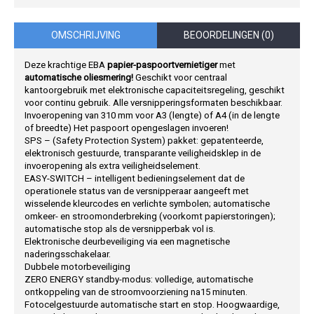
OMSCHRIJVING
BEOORDELINGEN (0)
Deze krachtige EBA
papier-paspoortvernietiger
met
automatische oliesmering!
Geschikt voor centraal
kantoorgebruik met elektronische capaciteitsregeling, geschikt
voor continu gebruik. Alle versnipperingsformaten beschikbaar.
Invoeropening van 310 mm voor A3 (lengte) of A4 (in de lengte
of breedte) Het paspoort opengeslagen invoeren!
SPS – (Safety Protection System) pakket: gepatenteerde,
elektronisch gestuurde, transparante veiligheidsklep in de
invoeropening als extra veiligheidselement.
EASY-SWITCH – intelligent bedieningselement dat de
operationele status van de versnipperaar aangeeft met
wisselende kleurcodes en verlichte symbolen; automatische
omkeer- en stroomonderbreking (voorkomt papierstoringen);
automatische stop als de versnipperbak vol is.
Elektronische deurbeveiliging via een magnetische
naderingsschakelaar.
Dubbele motorbeveiliging
ZERO ENERGY standby-modus: volledige, automatische
ontkoppeling van de stroomvoorziening na15 minuten.
Fotocelgestuurde automatische start en stop. Hoogwaardige,