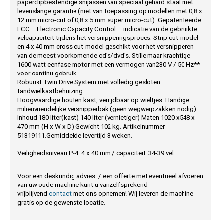
paperclipbestendige snijassen van speciaal gehard staal met
levenslange garantie (niet van toepassing op modellen met 0,8 x
12 mm micro-cut of 0,8 x 5 mm super micro-cut). Gepatenteerde
ECC – Electronic Capacity Control – indicatie van de gebruikte
velcapaciteit tijdens het versnipperingsproces. Strip cut-model
en 4 x 40 mm cross cut-model geschikt voor het versnipperen
van de meest voorkomende cd’s/dvd’s. Stille maar krachtige
1600 watt eenfase motor met een vermogen van230 V / 50 Hz**
voor continu gebruik.
Robuust Twin Drive System met volledig gesloten
tandwielkastbehuizing.
Hoogwaardige houten kast, verrijdbaar op wieltjes. Handige
milieuvriendelijke versnipperbak (geen wegwerpzakken nodig).
Inhoud 180 liter(kast) 140 liter (vernietiger) Maten 1020 x548 x
470 mm (H x W x D) Gewicht 102 kg. Artikelnummer
51319111.Gemiddelde levertijd 3 weken.
Veiligheidsniveau P-4 4 x 40 mm / capaciteit: 34-39 vel
Voor een deskundig advies / een offerte met eventueel afvoeren
van uw oude machine kunt u vanzelfsprekend
vrijblijvend
contact
met ons opnemen! Wij leveren de machine
gratis op de gewenste locatie.