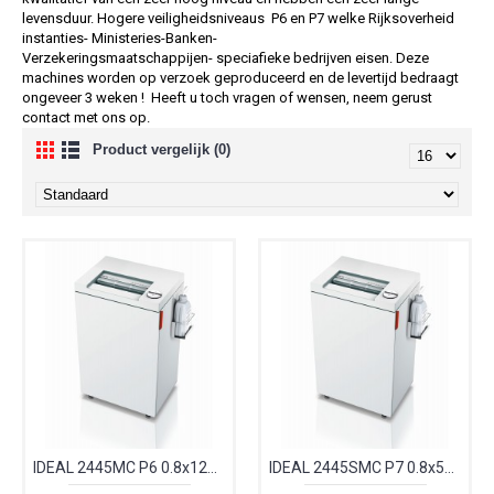
levensduur. Hogere veiligheidsniveaus P6 en P7 welke Rijksoverheid
instanties- Ministeries-Banken-
Verzekeringsmaatschappijen- speciafieke bedrijven eisen. Deze
machines worden op verzoek geproduceerd en de levertijd bedraagt
ongeveer 3 weken ! Heeft u toch vragen of wensen, neem gerust
contact met ons op.
Product vergelijk (0)
IDEAL 2445MC P6 0.8x12mm papiervernietiger auto- olie I24458211
IDEAL 2445SMC P7 0.8x5mm papiervernietiger auto- olie I24457211