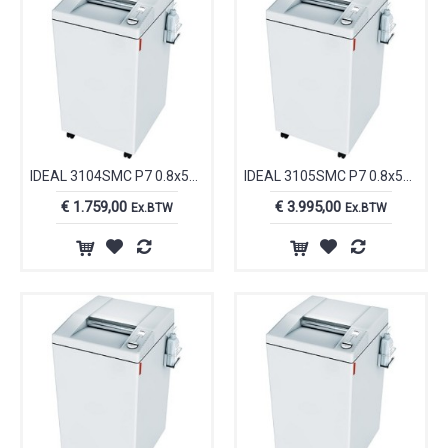
IDEAL 3104SMC P7 0.8x5mm papiervernietiger auto-olie I31047211
IDEAL 3105SMC P7 0.8x5mm papiervernietiger auto-olie I31057111
€ 1.759,00
€ 3.995,00
Ex.BTW
Ex.BTW