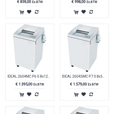
€ 859,00
€ 998,00
Ex.BTW
Ex.BTW
IDEAL 2604MC P6 0.8x12mm papiervernietiger auto-olie I26048211
IDEAL 2604SMC P7 0.8x5mm papiervernietiger-auto-olie I26047211
€ 1.395,00
€ 1.579,00
Ex.BTW
Ex.BTW